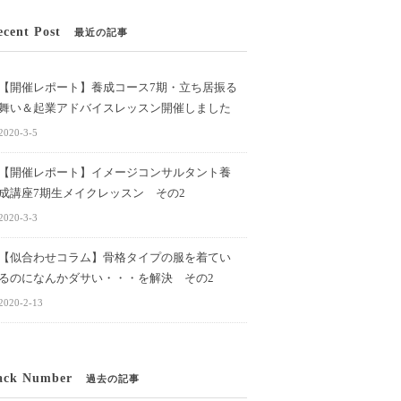
ecent Post
最近の記事
【開催レポート】養成コース7期・立ち居振る
舞い＆起業アドバイスレッスン開催しました
2020-3-5
【開催レポート】イメージコンサルタント養
成講座7期生メイクレッスン その2
2020-3-3
【似合わせコラム】骨格タイプの服を着てい
るのになんかダサい・・・を解決 その2
2020-2-13
ack Number
過去の記事