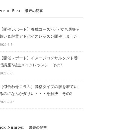
ecent Post
最近の記事
【開催レポート】養成コース7期・立ち居振る
舞い＆起業アドバイスレッスン開催しました
2020-3-5
【開催レポート】イメージコンサルタント養
成講座7期生メイクレッスン その2
2020-3-3
【似合わせコラム】骨格タイプの服を着てい
るのになんかダサい・・・を解決 その2
2020-2-13
ack Number
過去の記事