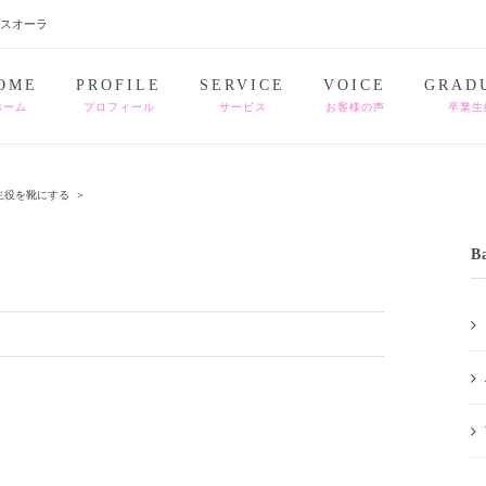
ナスオーラ
OME
PROFILE
SERVICE
VOICE
GRAD
ホーム
プロフィール
サービス
お客様の声
卒業生
主役を靴にする
＞
B