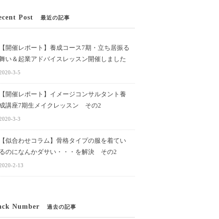
ecent Post
最近の記事
【開催レポート】養成コース7期・立ち居振る
舞い＆起業アドバイスレッスン開催しました
2020-3-5
【開催レポート】イメージコンサルタント養
成講座7期生メイクレッスン その2
2020-3-3
【似合わせコラム】骨格タイプの服を着てい
るのになんかダサい・・・を解決 その2
2020-2-13
ack Number
過去の記事