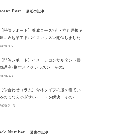
ecent Post
最近の記事
【開催レポート】養成コース7期・立ち居振る
舞い＆起業アドバイスレッスン開催しました
2020-3-5
【開催レポート】イメージコンサルタント養
成講座7期生メイクレッスン その2
2020-3-3
【似合わせコラム】骨格タイプの服を着てい
るのになんかダサい・・・を解決 その2
2020-2-13
ack Number
過去の記事