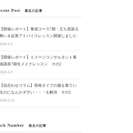
ecent Post
最近の記事
【開催レポート】養成コース7期・立ち居振る
舞い＆起業アドバイスレッスン開催しました
2020-3-5
【開催レポート】イメージコンサルタント養
成講座7期生メイクレッスン その2
2020-3-3
【似合わせコラム】骨格タイプの服を着てい
るのになんかダサい・・・を解決 その2
2020-2-13
ack Number
過去の記事