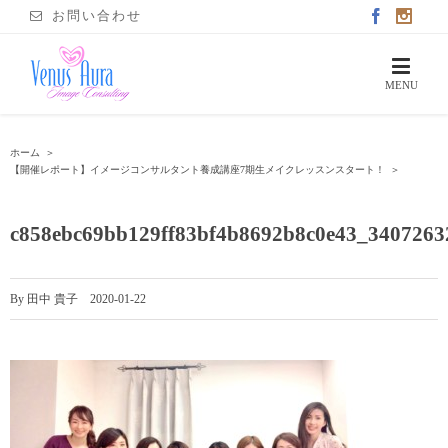
お問い合わせ
ホーム
＞
【開催レポート】イメージコンサルタント養成講座7期生メイクレッスンスタート！
＞
c858ebc69bb129ff83bf4b8692b8c0e43_340726
By
田中 貴子
|
2020-01-22