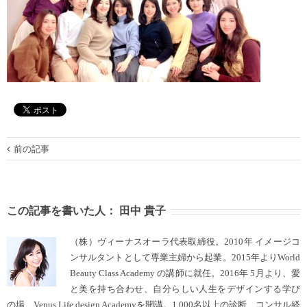
前の記事
この記事を書いた人：
田中 貴子
（株）ヴィーナスオーラ代表取締役。2010年 イメージコ
ンサルタントとして専業主婦から起業。2015年よりWorld
Beauty Class Academy の講師に就任。2016年 5月より、愛
と美を持ち合わせ、自分らしい人生をデザインする学び
の場、Venus Life design Academyを開講。1,000名以上の診断、コンサル経