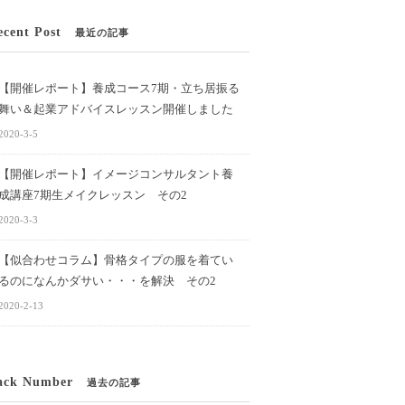
ecent Post
最近の記事
【開催レポート】養成コース7期・立ち居振る
舞い＆起業アドバイスレッスン開催しました
2020-3-5
【開催レポート】イメージコンサルタント養
成講座7期生メイクレッスン その2
2020-3-3
【似合わせコラム】骨格タイプの服を着てい
るのになんかダサい・・・を解決 その2
2020-2-13
ack Number
過去の記事