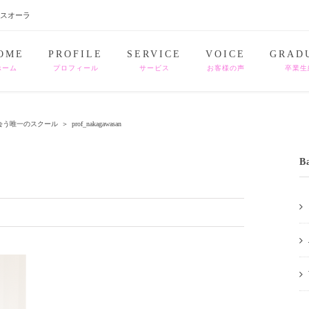
ナスオーラ
OME
PROFILE
SERVICE
VOICE
GRAD
ホーム
プロフィール
サービス
お客様の声
卒業生
会う唯一のスクール
＞
prof_nakagawasan
B