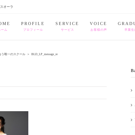
ナスオーラ
OME
PROFILE
SERVICE
VOICE
GRAD
ホーム
プロフィール
サービス
お客様の声
卒業生
会う唯一のスクール
＞
BLD_LP_message_re
B