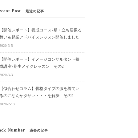
ecent Post
最近の記事
【開催レポート】養成コース7期・立ち居振る
舞い＆起業アドバイスレッスン開催しました
2020-3-5
【開催レポート】イメージコンサルタント養
成講座7期生メイクレッスン その2
2020-3-3
【似合わせコラム】骨格タイプの服を着てい
るのになんかダサい・・・を解決 その2
2020-2-13
ack Number
過去の記事