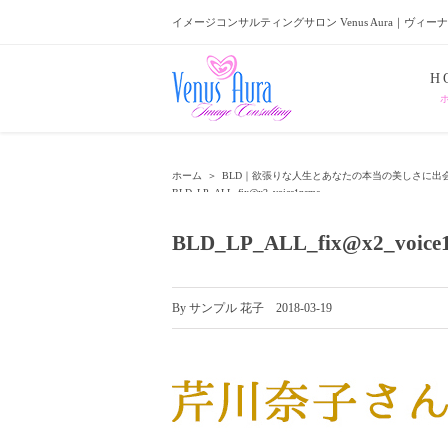
イメージコンサルティングサロン Venus Aura｜ヴィー
H
ホーム
＞
BLD｜欲張りな人生とあなたの本当の美しさに出
BLD_LP_ALL_fix@x2_voice1name
BLD_LP_ALL_fix@x2_voice
By
サンプル 花子
|
2018-03-19