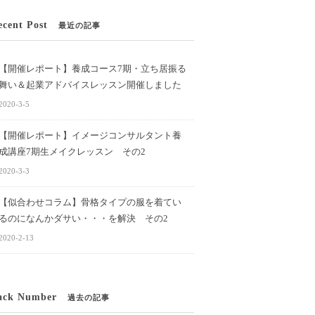
ecent Post
最近の記事
【開催レポート】養成コース7期・立ち居振る
舞い＆起業アドバイスレッスン開催しました
2020-3-5
【開催レポート】イメージコンサルタント養
成講座7期生メイクレッスン その2
2020-3-3
【似合わせコラム】骨格タイプの服を着てい
るのになんかダサい・・・を解決 その2
2020-2-13
ack Number
過去の記事