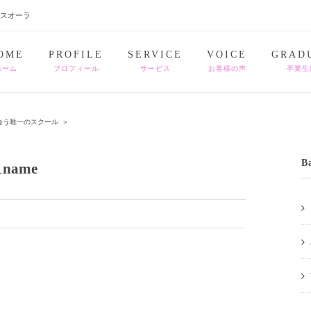
ナスオーラ
OME
PROFILE
SERVICE
VOICE
GRAD
ホーム
プロフィール
サービス
お客様の声
卒業生
会う唯一のスクール
＞
B
1name