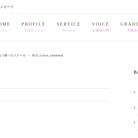
ナスオーラ
OME
PROFILE
SERVICE
VOICE
GRAD
ホーム
プロフィール
サービス
お客様の声
卒業生
会う唯一のスクール
＞
BLD_Lesson_yamadasan
B