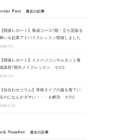
ecent Post
最近の記事
【開催レポート】養成コース7期・立ち居振る
舞い＆起業アドバイスレッスン開催しました
2020-3-5
【開催レポート】イメージコンサルタント養
成講座7期生メイクレッスン その2
2020-3-3
【似合わせコラム】骨格タイプの服を着てい
るのになんかダサい・・・を解決 その2
2020-2-13
ack Number
過去の記事