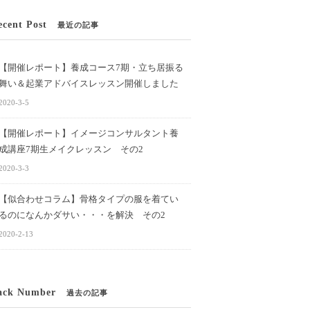
ecent Post
最近の記事
【開催レポート】養成コース7期・立ち居振る
舞い＆起業アドバイスレッスン開催しました
2020-3-5
【開催レポート】イメージコンサルタント養
成講座7期生メイクレッスン その2
2020-3-3
【似合わせコラム】骨格タイプの服を着てい
るのになんかダサい・・・を解決 その2
2020-2-13
ack Number
過去の記事