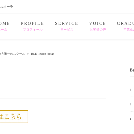
ナスオーラ
OME
PROFILE
SERVICE
VOICE
GRAD
ホーム
プロフィール
サービス
お客様の声
卒業生
会う唯一のスクール
＞
BLD_lesson_botan
B